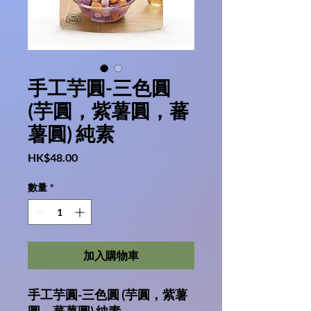
手工芋圓-三色圓
(芋圓，紫薯圓，蕃
薯圓) 純素
價
HK$48.00
格
數量
*
加入購物車
手工芋圓-三色圓 (芋圓，紫薯