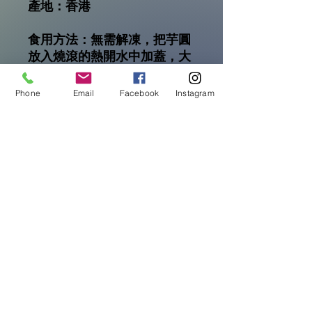
產地：香港
食用方法：無需解凍，把芋圓
放入燒滾的熱開水中加蓋，大
火煮至芋圓浮起。再煮２-３分
鐘即可食用。煮好的芋圓可加
Phone
Email
Facebook
Instagram
入各式糖水，甜品，飲品等享
用。
＊＊煮好的芋圓放入凍開水浸
泡，口感更佳。
注意
本產品含有大豆。生產此食品的廠房亦
貯藏方法
處理甲殼類動物，魚類，含有麩質的穀
類，蛋類，花生，奶類，木本堅果及堅
果製品。
請冷藏於-18°C(0°F)或以下之冰箱內
若分開多次食用，請將包裝袋密封