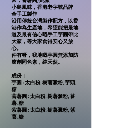
圓，蕃薯圓)
純素
小島風味，香港老字號品牌
全手工製作
沿用傳統台灣製作配方，以香
港作為生產地，希望能把最地
道及最有信心嘅手工芋圓帶比
大家，等大家食得安心又放
心。
仲有呀，我地嘅芋圓無添加防
腐劑同色素，純天然。
成份：
芋圓 : 太白粉, 樹薯澱粉, 芋頭,
糖
蕃薯圓 : 太白粉, 樹薯澱粉, 蕃
薯, 糖
紫薯圓 : 太白粉, 樹薯澱粉, 紫
薯, 糖