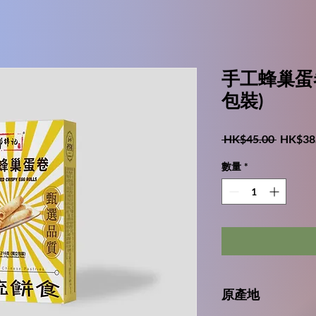
手工蜂巢蛋卷
包裝)
一
 HK$45.00 
HK$38
般
數量
*
價
格
原產地