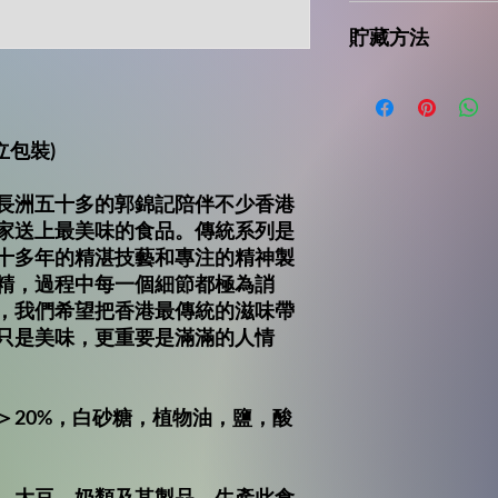
中國
貯藏方法
請存放在陰涼乾爽處
立包裝)
長洲五十多的郭錦記陪伴不少香港
家送上最美味的食品。傳統系列是
十多年的精湛技藝和專注的精神製
精，過程中每一個細節都極為誚
，我們希望把香港最傳統的滋味帶
只是美味，更重要是滿滿的人情
＞20%，白砂糖，植物油，鹽，酸
，大豆，奶類及其製品。生產此食