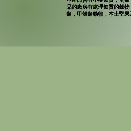
品的廠房有處理麩質的穀物
類，甲殼類動物，本土堅果