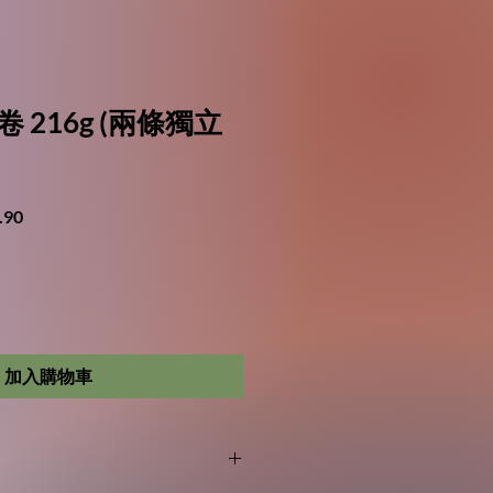
 216g (兩條獨立
促
.90
銷
價
格
加入購物車