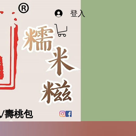
登入
/壽桃包