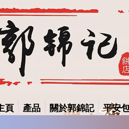
主頁
產品
關於郭錦記
平安包