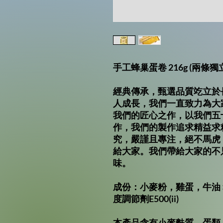
手工蜂巢蛋卷 216g (兩條獨
經典傳承，甄選品質䇄立於
人成長，我們一直致力為大
我們的匠心之作，以我們五
作，我們的製作追求精益求
究，嚴謹且專注，絕不馬虎
給大家。我們帶給大家的不
味。
成份：小麥粉，雞蛋，牛油
度調節劑E500(ii)
本產品含有小麥麩質，蛋類