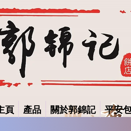
主頁
產品
關於郭錦記
平安包