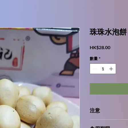
珠珠水泡餅
價
HK$28.00
格
數量
*
注意
本產品含有小麥麩質