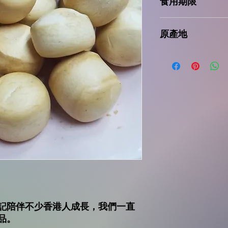
食用期限
有處理麩質的殻物，
殼類動物，本土堅果
9個月
原產地
Products of P.R.C.
記陪伴不少香港人成長，我們一直
品
。