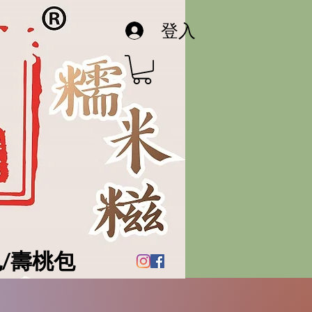
登入
/壽桃包