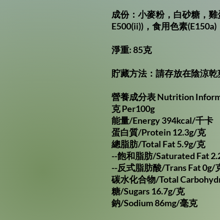
成份：小麥粉，白砂糖，雞
E500(ii))
，食用色素
(E150a)
淨重: 85克
貯藏方法：請存放在陰涼乾
營養成分表 Nutrition Infor
克 Per100g
能量/Energy 394kcal/千卡
蛋白質/Protein 12.3g/克
總脂肪/Total Fat 5.9g/克
--飽和脂肪/Saturated Fat 2
--反式脂肪酸/Trans Fat 0g/
碳水化合物/Total Carbohydr
糖/Sugars 16.7g/克
鈉/Sodium 86mg/毫克