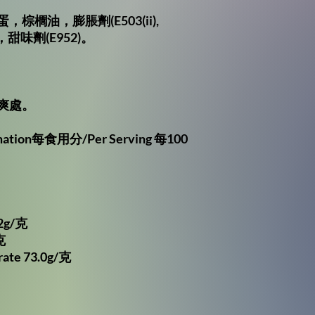
蛋，棕櫚油，膨脹劑
(E503(ii),
，甜味劑
(E952)
。
爽處。
mation每食用分/Per Serving 每100
.2g/克
克
ate 73.0g/克