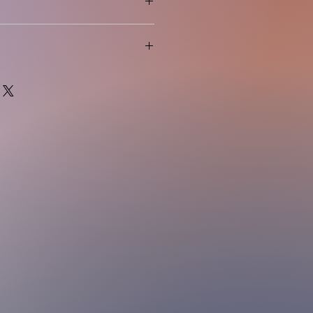
蛋類，花生，芝麻，大豆，奶類，甲
及堅果製品。