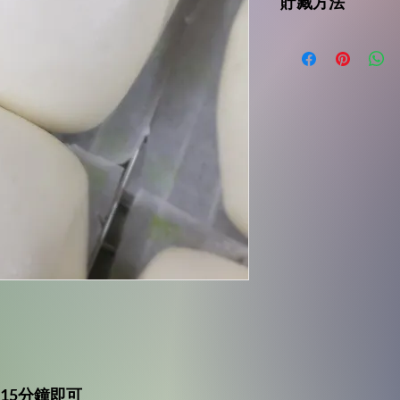
貯藏方法
動物，魚類，蛋類，
請冷藏於-18°C(0°
-15分鐘即可