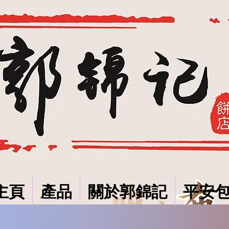
主頁
產品
關於郭錦記
平安包