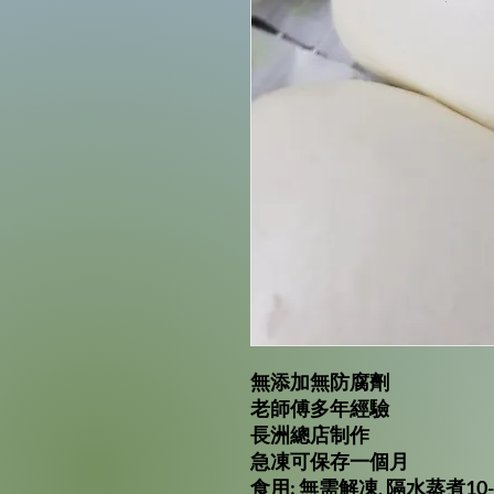
無添加無防腐劑
老師傅多年經驗
長洲總店制作
急凍可保存一個月
食用: 無需解凍, 隔水蒸煮10