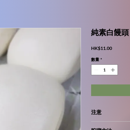
純素白饅頭
價
HK$11.00
格
數量
*
注意
本產品含有麩質的穀