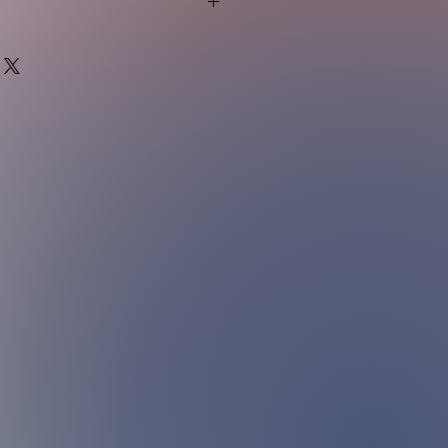
花生，奶類，木本堅果及堅果製品
F)或以下之冰箱內