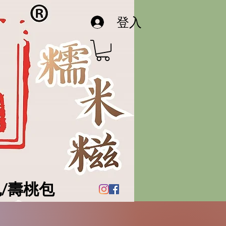
登入
/壽桃包